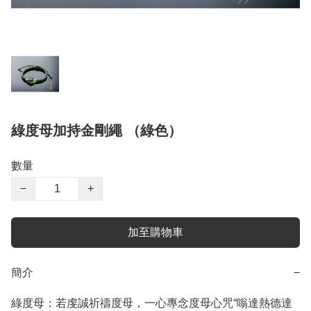
綠度母加持金剛繩 （綠色）
數量
−
+
加至購物車
簡介
−
綠度母：若虔誠祈禱度母，一心專念度母心咒“嗡達熱德達