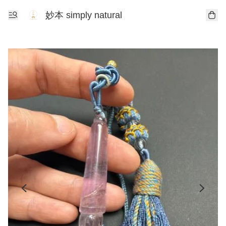
妙本 simply natural