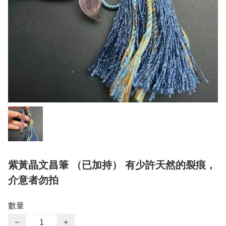
紫黃晶文昌筆 （已加持） 有少許天然的裂痕，
介意者勿拍
數量
−
+