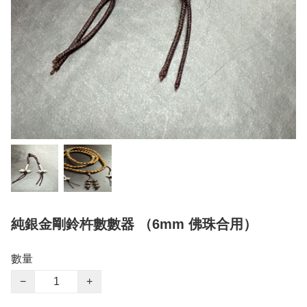
純銀金剛鈴杵數數器 （6mm 佛珠合用）
數量
−
+