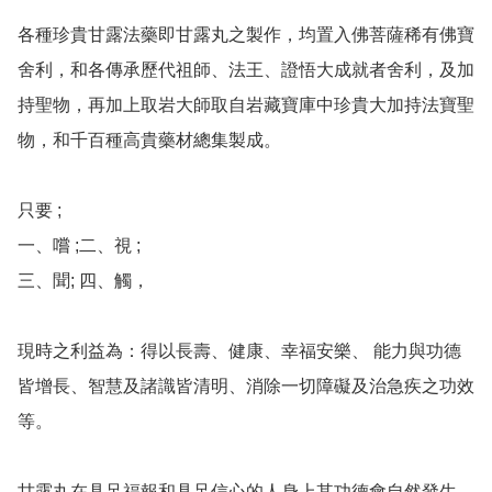
各種珍貴甘露法藥即甘露丸之製作，均置入佛菩薩稀有佛寶
舍利，和各傳承歷代祖師、法王、證悟大成就者舍利，及加
持聖物，再加上取岩大師取自岩藏寶庫中珍貴大加持法寶聖
物，和千百種高貴藥材總集製成。

只要 ;

一、嚐 ;二、視 ;

三、聞; 四、觸， 

現時之利益為：得以長壽、健康、幸福安樂、 能力與功德
皆增長、智慧及諸識皆清明、消除一切障礙及治急疾之功效
等。

甘露丸在具足福報和具足信心的人身上其功德會自然發生，