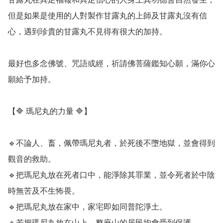
但是如果是使用的人對製作甘露丸的上師及甘露丸沒有信
心，遇到珍貴的甘露丸不見得有很大的加持。

最好也多念佛號、咒語或經，祈請佛菩薩鑑知心願，滿你心
願給予加持。

【🔷️ 瑪尼丸的力量 🔷️】

🔹️不論人、畜，佩帶瑪尼丸者，於死後不墮地獄，並會得到
觀音的救助。

🔹️把瑪尼丸放在死者口中，能淨除其罪業，並令死者於中陰
時無苦及不生怖畏。

🔹️把瑪尼丸放在家中，家宅即如同普陀淨土。

🔹️若把瑪尼丸放在山上，整座山的居民均會受到保護。
