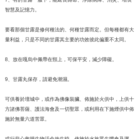
智慧及記憶力。

要看那個甘露是修何種法的、何種甘露而定。但每種都有大
量利益，只是不同的甘露其主要的功效彼此偏重不太同。 

8、放在嘎烏中佩帶在頸上，可保平安，減少障礙。 

9、甘露丸保存，請避免潮濕。 

可供養於壇城中，或作為佛像裝臟、佈施於火供中，上供十
方諸佛菩薩、護法海會及一切聖眾，或利用在下施煙供中佈
施於無量六道苦眾。

或行悲心救贖生物活命放生時，佈施於水族眾生嚐食及灑