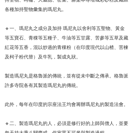
各種加持聖物彙集的瑪尼丸。

🔹️一、瑪尼丸之成分及加持 瑪尼丸以舍利等五聖物、黃金
等五寶石、青稞等五種子、牛油等五甘露、苦參等五草及藏
紅花等五香，混以炒過的青稞粉（在印度現代以山楂、苦楝
及柯子粉代替）及牛乳，製成丸狀。

製造瑪尼丸是格魯派的傳統，並有從未中斷之傳承。格魯派
許多寺院各有其製造瑪尼丸的傳統。

此外，每年在印度的宗座法王均會籌辦瑪尼丸的製造法會。

🔹️二、製造瑪尼丸的人，必須是修行好的上師與僧人，並要
每天持大乘八關齋戒，俗家眾不可參與製造過程。
