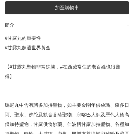
加至購物車
簡介
−
#甘露丸的重要性

#甘露丸超過世界黃金

【#甘露丸聖物非常殊勝，#在西藏常住的老百姓也很難
得】

瑪尼丸中含有諸多加持聖物，如主要金剛年供朵瑪、森多日
阿、聖水、佛陀及觀音菩薩聖物、宗喀巴大師及歷代大德高
僧加持聖物，甘露供食妙藥、仁波切甘露加持聖物、各種加
持聖物、時輪、大威德、密集、勝樂本尊壇城彩砂粉及藏區