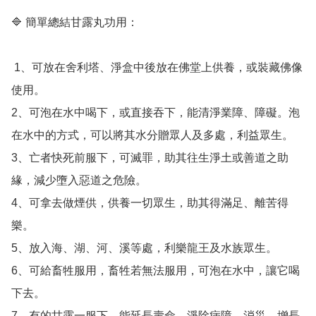
🔷️ 簡單總結甘露丸功用：

 1、可放在舍利塔、淨盒中後放在佛堂上供養，或裝藏佛像
使用。 

2、可泡在水中喝下，或直接吞下，能清淨業障、障礙。泡
在水中的方式，可以將其水分贈眾人及多處，利益眾生。 

3、亡者快死前服下，可滅罪，助其往生淨土或善道之助
緣，減少墮入惡道之危險。 

4、可拿去做煙供，供養一切眾生，助其得滿足、離苦得
樂。 

5、放入海、湖、河、溪等處，利樂龍王及水族眾生。 

6、可給畜牲服用，畜牲若無法服用，可泡在水中，讓它喝
下去。 

7、有的甘露一服下，能延長壽命、淨除病障、消災、增長