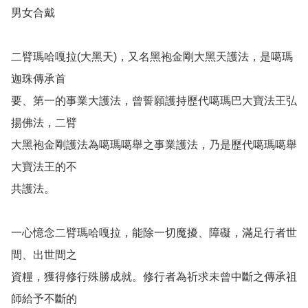
男女合戴

二臂瑪哈嘎拉(大黑天)，又名黑袍金剛大黑天護法，是噶瑪
迦珠傳承首

要、第一的事業大護法，曾誓願護持歷代噶瑪巴大寶法王弘
揚佛法，二臂

大黑袍金剛護法為噶瑪噶舉之事業護法，乃是歷代噶瑪噶舉
大寶法王的不

共護法。

一心憶念二臂瑪哈嘎拉，能除一切魔擾、障礙，滿足行者世
間、出世間之

資糧，獲得修行殊勝成就。修行者為祈求未曾中斷之傳承祖
師給予不斷的
