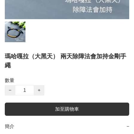
瑪哈嘎拉（大黑天） 兩天除障法會加持金剛手
繩
數量
−
+
加至購物車
簡介
−