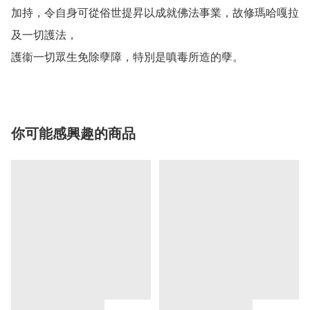
加持，令自身可從俗世提昇以成就佛法事業，故修瑪哈嘎拉
及一切護法，

護衞一切眾生免除孽障，特別是嗔毒所造的孽。
你可能感興趣的商品