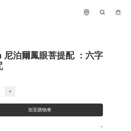
m 尼泊爾鳳眼菩提配 ：六字
咒
+
加至購物車
−