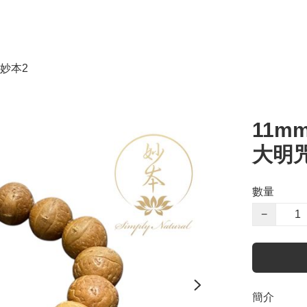
妙本2
11m
大明
數量
−
簡介