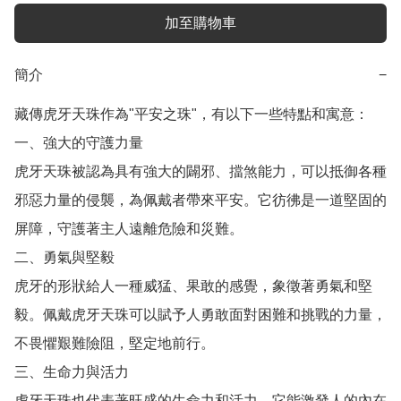
加至購物車
簡介
−
藏傳虎牙天珠作為"平安之珠"，有以下一些特點和寓意：

一、強大的守護力量

虎牙天珠被認為具有強大的闢邪、擋煞能力，可以抵御各種
邪惡力量的侵襲，為佩戴者帶來平安。它彷彿是一道堅固的
屏障，守護著主人遠離危險和災難。

二、勇氣與堅毅

虎牙的形狀給人一種威猛、果敢的感覺，象徵著勇氣和堅
毅。佩戴虎牙天珠可以賦予人勇敢面對困難和挑戰的力量，
不畏懼艱難險阻，堅定地前行。

三、生命力與活力

虎牙天珠也代表著旺盛的生命力和活力。它能激發人的內在