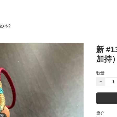
妙本2
新 #
加持
數量
−
簡介