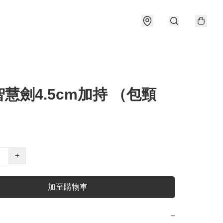
慧劍4.5cm加持 （包頸
+
加至購物車
−