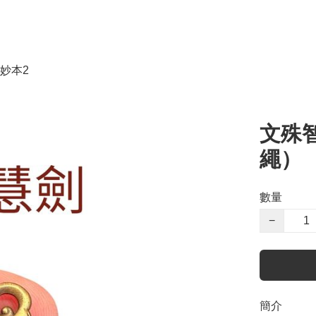
妙本2
文殊智
繩）
數量
−
簡介