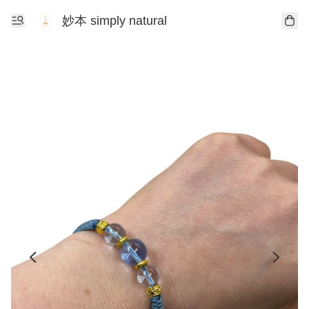
妙本 simply natural