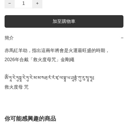
−
+
加至購物車
簡介
−
赤馬紅羊劫，指出這兩年將會是火運最旺盛的時期，

2026年合戴「救火度母咒」金剛繩

ཨོཾ་ཏཱ་རེ་ཏུཏྟཱ་རེ་ཏུ་རེ་མ་མ་སརྦ་རཾ་རཾ་ཛྭ་ལ་བྷཱ་ཡ་ཤཱནྟཾ་ཀུ་རུ་སྭཱ་ཧཱ༔

救火度母 咒
你可能感興趣的商品