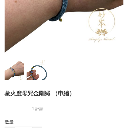
救火度母咒金剛繩 （申縮）
1 評語
數量