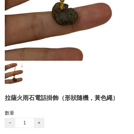
拉薩火雨石電話掛飾（形狀隨機，黃色繩）
數量
−
+