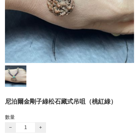
尼泊爾金剛子綠松石藏式吊咀（桃紅綠）
數量
−
+