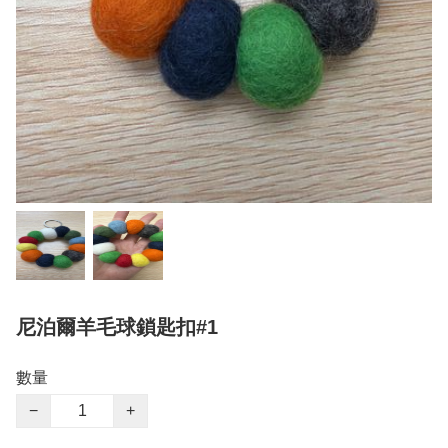
尼泊爾羊毛球鎖匙扣#1
數量
−
+