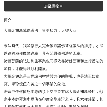
加至購物車
簡介
−
大鵬金翅鳥藏傳護法：奮勇猛力，大智大悲

末法時代，我等修行人完全依靠諸佛菩薩護法的加持，才得
以遣除種種魔障違緣，具有聞思修佛法的因緣。

諸佛菩薩的弘法利生事業也同樣依靠諸佛菩薩和空行護法的
加持，才能得以順利開展。

大鵬金翅鳥是三世諸佛智慧與方便的顯現，也是法王如意
寶、單珍優伍布美之一切事業的象徵。

密宗中任何憤怒本尊的頂上空中皆有此大鵬金翅鳥飛翔，顯
宗中本師釋迦牟尼佛在印度金剛座證道時，具六種莊嚴，其
中頂飾莊嚴即此大鵬鳥，象徵弘法利生事業的勝利。
