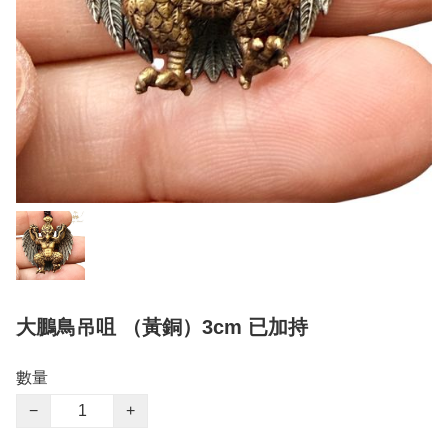
大鵬鳥吊咀 （黃銅）3cm 已加持
數量
−
+