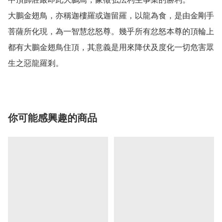
大鵬金翅鳥，亦稱迦樓羅或迦留羅，以龍為食，是由金剛手
菩薩所化現，為一智慧忿怒尊。幾乎所有忿怒本尊的頂輪上
都有大鵬金翅鳥住頂，其意義是用來降伏及度化一切危害眾
你可能感興趣的商品