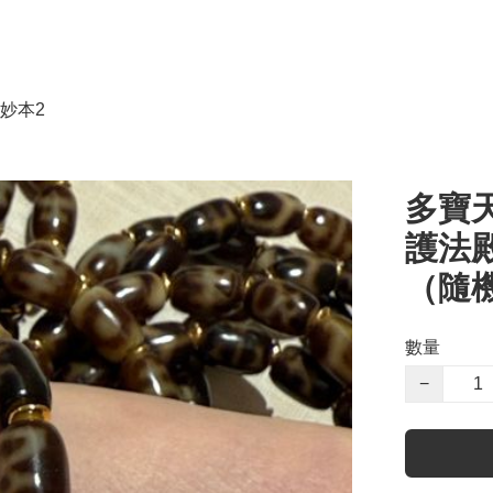
妙本2
多寶
護法
（隨
數量
−