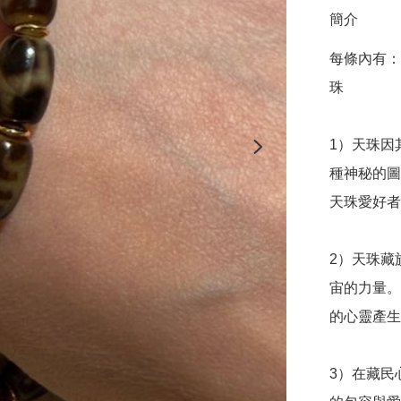
簡介
每條內有：
珠

1）天珠因
種神秘的圖
天珠愛好者
2）天珠藏
宙的力量。
的心靈產生
3）在藏民