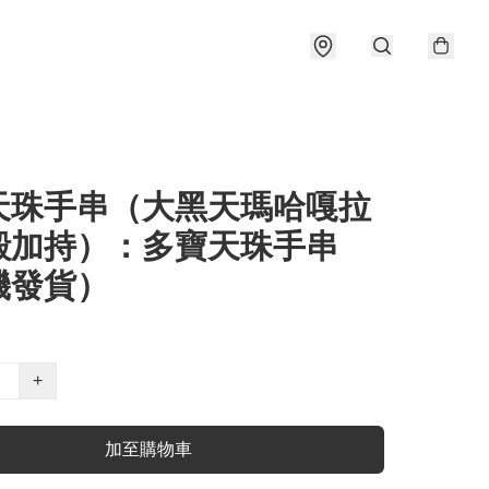
天珠手串（大黑天瑪哈嘎拉
殿加持）：多寶天珠手串
機發貨）
+
加至購物車