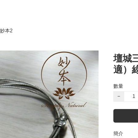
妙本2
壇城
適）
數量
−
簡介