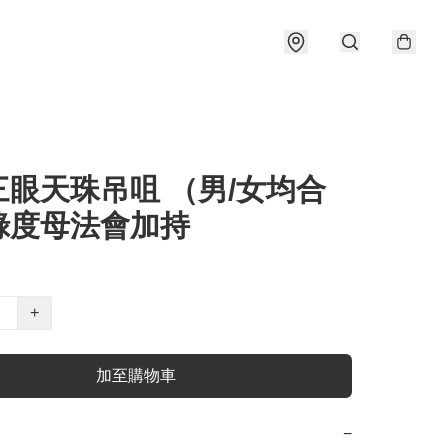
三眼天珠吊咀 （男/女均合
綠度母法會加持
+
加至購物車
−