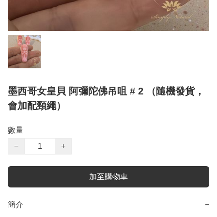
墨西哥女皇貝 阿彌陀佛吊咀 # 2 （隨機發貨，
會加配頸繩）
數量
−
+
加至購物車
簡介
−