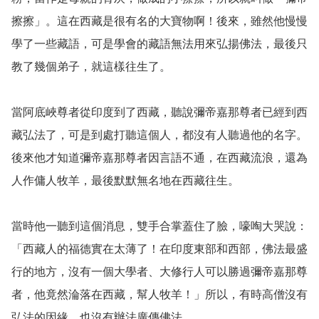
擦擦」。這在西藏是很有名的大寶物啊！後來，雖然他慢慢
學了一些藏語，可是學會的藏語無法用來弘揚佛法，最後只
教了幾個弟子，就這樣往生了。

當阿底峽尊者從印度到了西藏，聽說彌帝嘉那尊者已經到西
藏弘法了，可是到處打聽這個人，都沒有人聽過他的名字。
後來他才知道彌帝嘉那尊者因言語不通，在西藏流浪，還為
人作傭人牧羊，最後默默無名地在西藏往生。

當時他一聽到這個消息，雙手合掌蓋住了臉，嚎啕大哭說：
「西藏人的福德實在太薄了！在印度東部和西部，佛法最盛
行的地方，沒有一個大學者、大修行人可以勝過彌帝嘉那尊
者，他竟然淪落在西藏，幫人牧羊！」所以，有時高僧沒有
弘法的因緣，也沒有辦法廣傳佛法。
