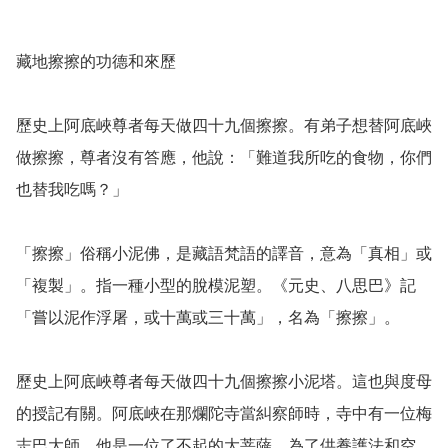
藏地擦擦的功德和來歷

歷史上阿底峽尊者每天做四十九個擦擦。有弟子想替阿底峽
做擦擦，尊者沒有答應，他說：「難道我所吃的食物，你們
也替我吃嗎？」

「擦擦」俗稱小泥佛，是藏語梵語的譯音，意為「真相」或
「複製」。指一種小型的脫模泥塑。《元史、八思巴》記
「嘗以泥作浮屠，或十萬或三十萬」，名為「擦擦」。

歷史上阿底峽尊者每天做四十九個擦擦小泥塔。這也與度母
的授記有關。阿底峽在那爛陀寺當糾察師時，寺中有一位梅
志巴大師，他是一位了不起的大菩薩。為了供養護法和空