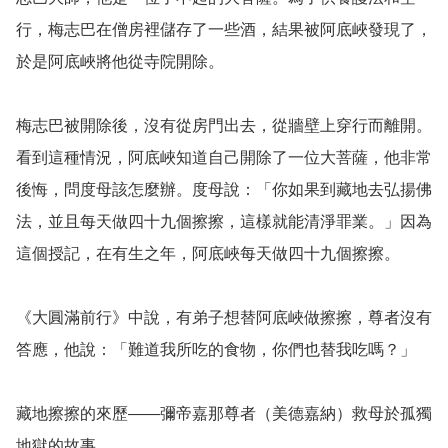
行，梅志巴在僧房裡儲存了一些酒，結果被阿底峽發現了，
於是阿底峽將他從寺院開除。

梅志巴被開除後，沒有從房門出去，從牆壁上穿行而離開。
看到這種情況，阿底峽知道自己開除了一位大菩薩，他非常
後悔，問度母該怎麼辦。度母說：「你如果到藏地去弘揚佛
法，並且每天做四十九個擦擦，這樣就能清淨罪業。」因為
這個授記，在有生之年，阿底峽每天做四十九個擦擦。

《大圓滿前行》中說，有弟子想替阿底峽做擦擦，尊者沒有
答應，他說：「難道我所吃的食物，你們也替我吃嗎？」

藏地擦擦的來歷——彌帝嘉那尊者（美德嘉納）救母於孤獨
地獄的故事
