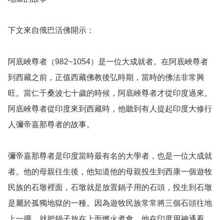
下文來自俄巴活佛開示：

阿底峽尊者（982~1054）是一位大成就者。在阿底峽尊者
到西藏之前，正值西藏佛教後弘時期，當時的佛法非常興
旺。當仁千桑波七十歲的時候，阿底峽尊者才從印度過來。
阿底峽尊者從印度來到西藏時，他聽到有人提起印度大修行
人彌帝嘉那尊者的故事。

彌帝嘉那尊者是印度當時最有名的大學者，也是一位大成就
者。他的母親往生後，他知道他的母親投生到西康一個遊牧
民族的石墩裡面，石墩就是放置鍋子用的石頭，投生到石墩
是屬於孤獨地獄的一種。因為遊牧民族常常將三個石頭往地
上一擺，就把鍋子放在上面燃火煮食。他在印度用神通看