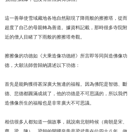
這一善舉使雪域藏地各地自然顯現了降雨般的擦擦塔，從而
超度了自己的母親轉為善道。據資料記載，那時很多寺院附
近的僧人目睹了下雨般的擦擦塔奇觀。

擦擦像的功德如《大乘造像功德經》所言即等同與造佛像功
德，大願法師曾歸納講述以下功德：

首先是能夠獲得甚深廣大無邊的福報。因為佛陀是智德、斷
德、悲德都圓滿成就了，他的功德是不可思議的，所以我們
造佛像所生的福報也是非常廣大不可思議。

相信很多人都知道一個故事，就說南北朝時候（南朝是宋、
齊、梁、陳），梁朝的開國皇帝是梁武帝在位四十八年，做