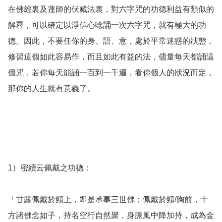
在佛經裏及蓮師的伏藏法裏，對六字咒的功德利益有類似的
解釋，可以確定以淨信心唸誦一次六字咒，就有極大的功
德。因此，不要任你的身、語、意，處於平常迷惑的狀態，
修習這個如此容易作，而且如此有益的法，儘量每天都誦這
個咒，若你每天能誦一百到一千遍，看你個人的狀況而定，
那你的人生就有意義了。

1）密續云佩戴之功德：

「甘露佩戴於頸上，即是承事三世佛；佩戴於頸/胸前，十
方諸佛念如子，持名空行自然聚，身脈風中降加持，成為金