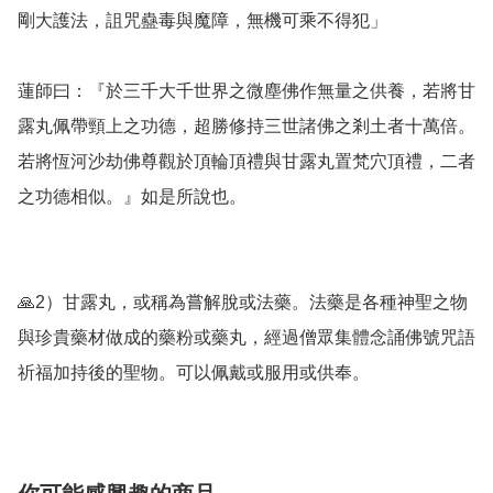
剛大護法，詛咒蠱毒與魔障，無機可乘不得犯」

蓮師曰：『於三千大千世界之微塵佛作無量之供養，若將甘
露丸佩帶頸上之功德，超勝修持三世諸佛之剎土者十萬倍。
若將恆河沙劫佛尊觀於頂輪頂禮與甘露丸置梵穴頂禮，二者
之功德相似。』如是所說也。

🙏2）甘露丸，或稱為嘗解脫或法藥。法藥是各種神聖之物
與珍貴藥材做成的藥粉或藥丸，經過僧眾集體念誦佛號咒語
祈福加持後的聖物。可以佩戴或服用或供奉。