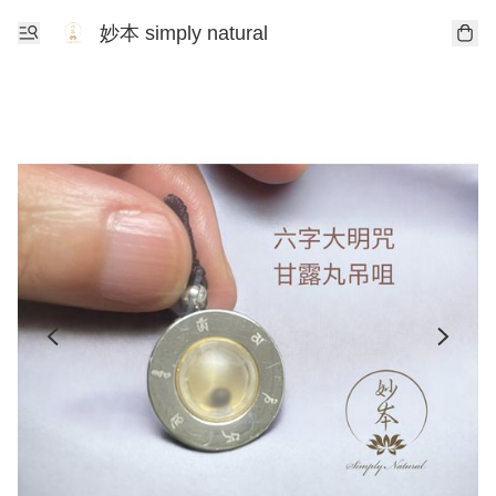
妙本 simply natural