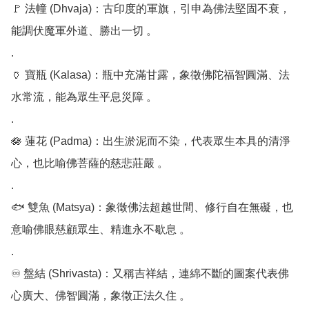
🚩 法幢 (Dhvaja)：古印度的軍旗，引申為佛法堅固不衰，
能調伏魔軍外道、勝出一切 。

.

🏺 寶瓶 (Kalasa)：瓶中充滿甘露，象徵佛陀福智圓滿、法
水常流，能為眾生平息災障 。

.

🪷 蓮花 (Padma)：出生淤泥而不染，代表眾生本具的清淨
心，也比喻佛菩薩的慈悲莊嚴 。

.

🐟 雙魚 (Matsya)：象徵佛法超越世間、修行自在無礙，也
意喻佛眼慈顧眾生、精進永不歇息 。

.

♾️ 盤結 (Shrivasta)：又稱吉祥結，連綿不斷的圖案代表佛
心廣大、佛智圓滿，象徵正法久住 。
