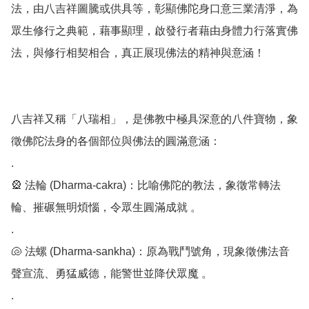
法，由八吉祥圖騰或供具等，彰顯佛陀身口意三業清淨，為
眾生修行之典範，藉事顯理，啟發行者藉由身體力行落實佛
法，與修行相契相合，真正展現佛法的精神與意涵！

八吉祥又稱「八瑞相」，是佛教中極具深意的八件寶物，象
徵佛陀法身的各個部位與佛法的圓滿意涵：

.

🎡 法輪 (Dharma-cakra)：比喻佛陀的教法，象徵常轉法
輪、摧碾無明煩惱，令眾生圓滿成就 。

.

🐚 法螺 (Dharma-sankha)：原為戰鬥號角，現象徵佛法音
聲宣流、勇猛威德，能警世並降伏眾魔 。

.
