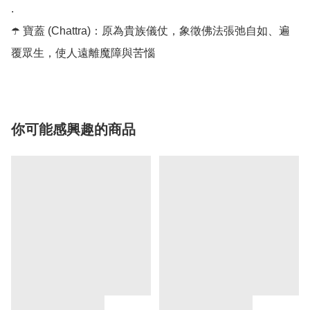
.

☂️ 寶蓋 (Chattra)：原為貴族儀仗，象徵佛法張弛自如、遍
覆眾生，使人遠離魔障與苦惱
你可能感興趣的商品