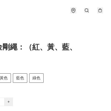
金剛繩：（紅、黃、藍、
黃色
藍色
綠色
+