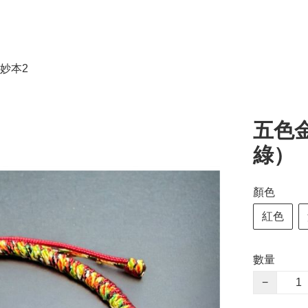
妙本2
五色
綠）
顏色
紅色
數量
−