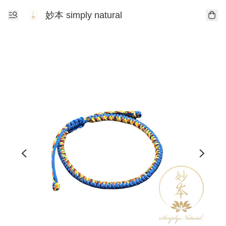
妙本 simply natural