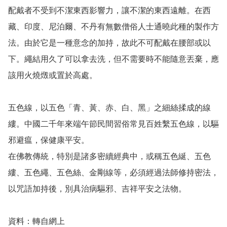
配戴者不受到不潔東西影響力，讓不潔的東西遠離。在西
藏、印度、尼泊爾、不丹有無數僧俗人士通曉此種的製作方
法。由於它是一種意念的加持，故此不可配戴在腰部或以
下。繩結用久了可以拿去洗，但不需要時不能隨意丟棄，應
該用火燒燬或置於高處。

五色線，以五色「青、黃、赤、白、黑」之細絲揉成的線
縷。中國二千年來端午節民間習俗常見百姓繫五色線，以驅
邪避瘟，保健康平安。

在佛教傳統，特別是諸多密續經典中，或稱五色綖、五色
縷、五色繩、五色絲、金剛線等，必須經過法師修持密法，
以咒語加持後，別具治病驅邪、吉祥平安之法物。
