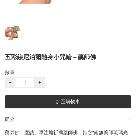
五彩線尼泊爾隨身小咒輪～藥師佛
數量
−
+
加至購物車
簡介
−
藥師佛：虔誠、專注地祈禱藥師佛，持念“南無藥師琉璃光