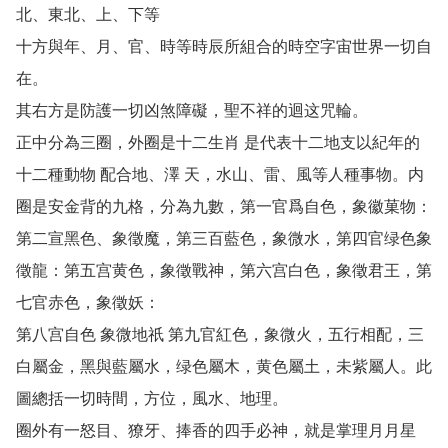
北、東北、上、下等

十方與年、月、官、時等時辰所組合的時空字宙世界一切自
在。

其右方是防護一切凶煞障礙，聖不祥的迴这咒輪。

正中分為三圈，外圈是十二生肖 是代表十二地支以紀年的
十二種動物 配合地、澤 天，水山、雷、風等人種事物。内
圈是安金背的九格，分為九數，第一官爲自色，象徽菓物：
第二宣黑色、象徵魔，第三百藍色，象微水，第四官绿色象
徵龍：第五宫黄色，象徵戰神，第六宫白色，象徵君王，第
七官赤色，象徵妖：

第八宫自色 象微地祇 第九官紅色，象微火，五行相配，三
白屬金，黑與藍屬水，绿色屬木，黄色屬土，未紫屬人。此
圖總括一切時間，方位，風水、地理。

圈外有一怒目、獠牙、捧香的四手必神，就是掌理月月星