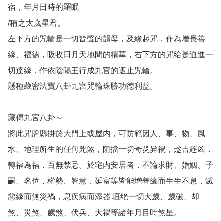
宿，年月日時的羅眠

/稱之太歲星君。

左下方的咒輪是一切皆聲的韻母，及緣起咒，作為增長善
緣、福德，吸收日月天地間的精華，右下方的咒给是迫進一
切達緣，作依陰陽王行成九官的遮止咒輪。

懸種藏密法寶八卦九宮咒輪珠勝功德利益。

藏傳九宮八卦～

將此咒牌縣掛於大門上或屋内，可防範因人、事、物、風
水、地理所生的任何兇煞，阻擋一切奇災异禍，趁吉筵凶，
轉福為福，百無禁忌。於宅内安居者，不論求財、婚姻、子
嗣、名位，權勢、智慧，延富等皆能增善緣而生生不息，滅
惡緣而無災禍，息疾病而添器 垣绝一切大歲、歲破、却
煞、災煞、歲煞、伏兵、大禍等諸年月目時煞星。
