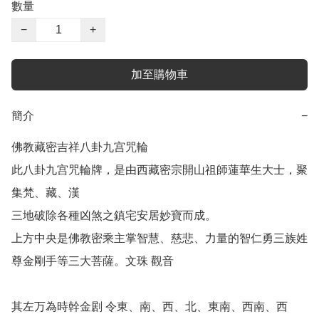
數量
−
+
加至購物車
簡介
−
佛教藏密吉祥八卦九宫咒輪

此八卦九宫咒輪牌，是由西藏密宗開山祖師蓮華生大士，聚
集梵、藏、漢

三地破除各種凶煞之鎮宅安居妙寶而成。

上方中央是佛教密乘主掌智慧、慈悲、力量的智仁勇三族姓
尊金剛手等三大菩薩。文珠 觀音

其左万為時幹金剧 令東、南、西、北、東南、西南、西