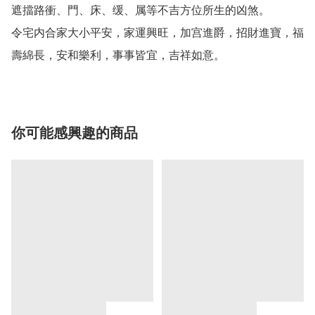
遮擋路衝、門、床、缓、属等不吉方位所生的凶煞。

令宅内合家大小平安，家運興旺，加宫進爵，招財進寶，福
壽綿長，安和樂利，事事皆宜，吉祥如意。
你可能感興趣的商品