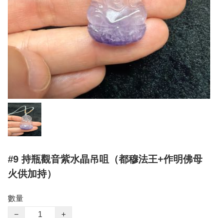
#9 持瓶觀音紫水晶吊咀（都穆法王+作明佛母
火供加持）
數量
−
+