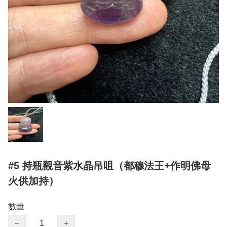
#5 持瓶觀音紫水晶吊咀（都穆法王+作明佛母
火供加持）
數量
−
+