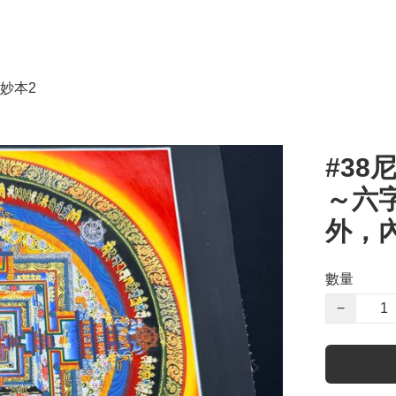
妙本2
#3
～六
外，內
數量
−