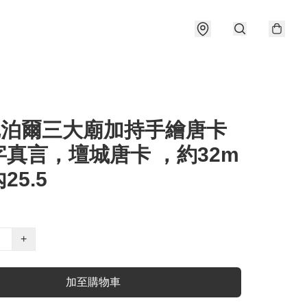
8尼泊爾三大廟加持手繪唐卡
字真言，壇城唐卡 ，約32m
25.5
+
加至購物車