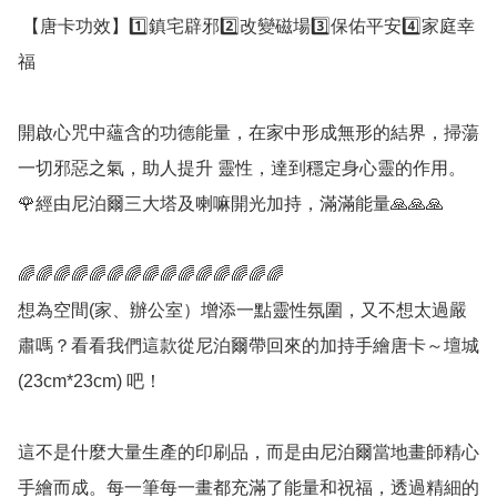
 【唐卡功效】1️⃣鎮宅辟邪2️⃣改變磁場3️⃣保佑平安4️⃣家庭幸
福

開啟心咒中蘊含的功德能量，在家中形成無形的結界，掃蕩
一切邪惡之氣，助人提升 靈性，達到穩定身心靈的作用。

🌹經由尼泊爾三大塔及喇嘛開光加持，滿滿能量🙏🙏🙏

🌈🌈🌈🌈🌈🌈🌈🌈🌈🌈🌈🌈🌈🌈🌈

想為空間(家、辦公室）增添一點靈性氛圍，又不想太過嚴
肅嗎？看看我們這款從尼泊爾帶回來的加持手繪唐卡～壇城 
(23cm*23cm) 吧！

這不是什麼大量生產的印刷品，而是由尼泊爾當地畫師精心
手繪而成。每一筆每一畫都充滿了能量和祝福，透過精細的