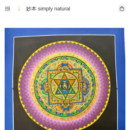
妙本 simply natural