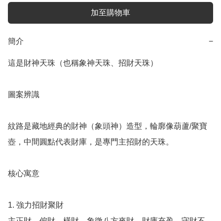
加至購物車
簡介
−
這是財神天珠（也稱象神天珠、招財天珠）

圖案辨識

紋路是藏地經典的財神（象頭神）造型，輪廓像葫蘆/聚寶
壺，中間圓點代表財庫，是專門主招財的天珠。

核心寓意

1. 強力招財聚財

主正財、偏財、橫財，象徵八方來財、財庫充盈、守財不