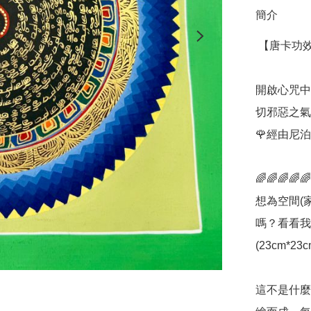
簡介
 【唐卡功效】1️⃣鎮宅辟邪2️⃣改變磁場3️⃣保佑平安4️⃣家庭幸福

開啟心咒中
切邪惡之氣
🌹經由尼泊
🌈🌈🌈🌈🌈
想為空間(
嗎？看看我
(23cm*23c
這不是什麼