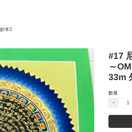
妙本2
#17
～OM
33m 
數量
−