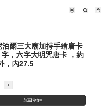
 尼泊爾三大廟加持手繪唐卡
 字，六字大明咒唐卡 ，約
外，內27.5
+
加至購物車