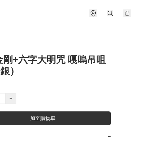
金剛+六字大明咒 嘎嗚吊咀
5銀）
+
加至購物車
−