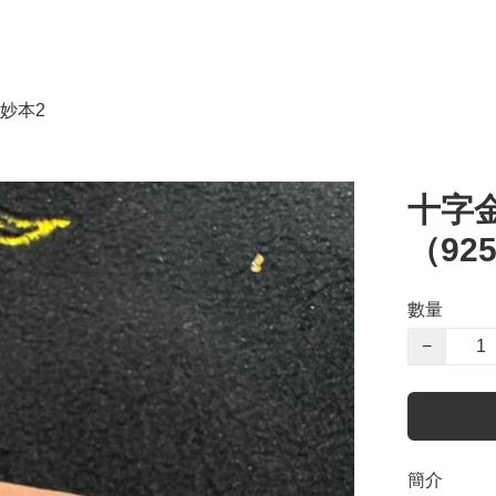
妙本2
十字
（92
數量
−
簡介