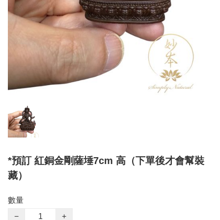
*預訂 紅銅金剛薩埵7cm 高（下單後才會幫裝
藏）
數量
−
+