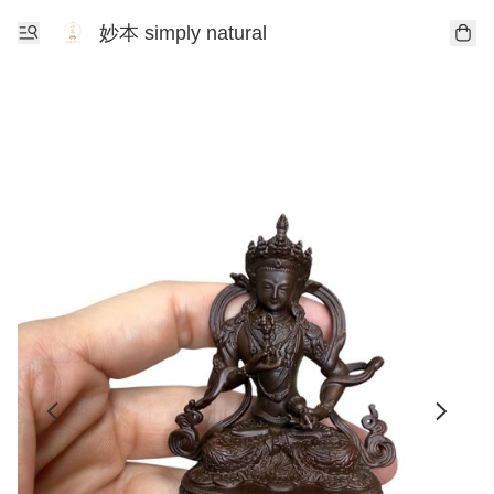
妙本 simply natural