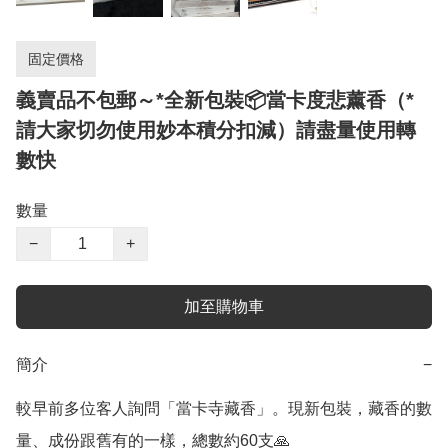
固定價格
義賣品不包郵～*全新包裝📦當卡度悲薰香（*
請大家切勿使用妙本積分扣減）請盡量使用轉
數快
數量
−
+
加至購物車
簡介
−
較早前多位客人詢問「當卡寺藏香」。現新包裝，藏香的數
量、成份跟舊有的一樣，總數約60支🙏
