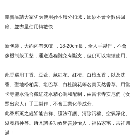
義賣品請大家切勿使用妙本積分扣減，因妙本會全數供回
廟。並盡量使用轉數快

新包裝，大約內有60支 ，18-20cm長，全人手製作，不會
像機制般工整，運送過程難免有斷支，但仍可以繼續使用。

此香選用丁香、豆蔻、藏紅花、紅檀、白檀五香，以及沈
香、聖地松柏葉、堪巴草、白杜鵑花等名貴天然香草。用當
卡寺聖水混合藏紅花水精心調和配制，由當卡寺安尼們（女
眾出家人）手工製作，不含工業化學成分。

此香所薰之處皆能吉祥、護法守護、清除污穢、空氣淨化、
滋養精神等。所具諸多功效皆善妙怡人，福佑家宅，吉祥圓
滿！
