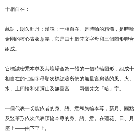
十相自在：

藏語，朗久旺丹；漢譯：十相自在。是時輪的精髓，是時輪
金剛的核心表象意義，它是由七個梵文字母和三個圖形聯合
組成。

它標誌密乘本尊及其壇場合為一體的一個時輪圖形，組成十
相自在的七個字母順次標誌著所依的無量宮房基的風、火、
水、土四輪和須彌山及無量宮——兩個梵文「哈」字。

一個代表一切能依者的身、語、意和胸輪本尊，新月、圓點
及竪筆形依次代表頂輪本尊的身、語、意。在蓮花、日、月
座上——由下至上。
