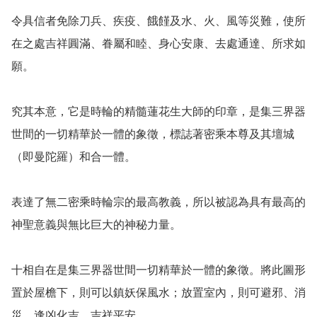
令具信者免除刀兵、疾疫、餓饉及水、火、風等災難，使所
在之處吉祥圓滿、眷屬和睦、身心安康、去處通達、所求如
願。

究其本意，它是時輪的精髓蓮花生大師的印章，是集三界器
世間的一切精華於一體的象徵，標誌著密乘本尊及其壇城
（即曼陀羅）和合一體。

表達了無二密乘時輪宗的最高教義，所以被認為具有最高的
神聖意義與無比巨大的神秘力量。 

十相自在是集三界器世間一切精華於一體的象徵。將此圖形
置於屋檐下，則可以鎮妖保風水；放置室內，則可避邪、消
災、逢凶化吉、吉祥平安。
